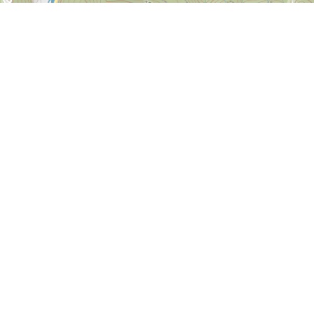
+
–
@ MapTiler
lake/water
city/place
Dobelsee
Hofsgrund
place
Oberschindelmatt