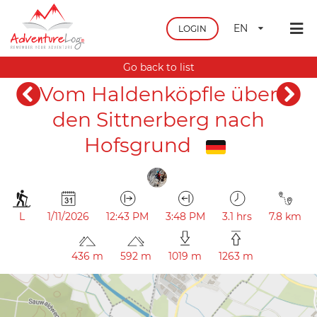
EN
LOGIN
Go back to list
Vom Haldenköpfle über
den Sittnerberg nach
Hofsgrund
L
1/11/2026
12:43 PM
3:48 PM
3.1 hrs
7.8 km
436 m
592 m
1019 m
1263 m