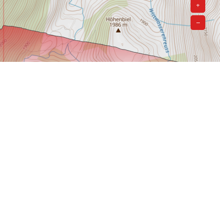
+
–
@ MapTiler
Vom Tiefenbach-Hotel nach Realp