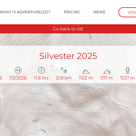
WHAT IS ADVENTURELOG?
PRICING
NEWS
ADV
Go back to list
Silvester 2025
25
1/2/2026
11.8 hrs
21.8 km
1102 m
1117 m
1537 m