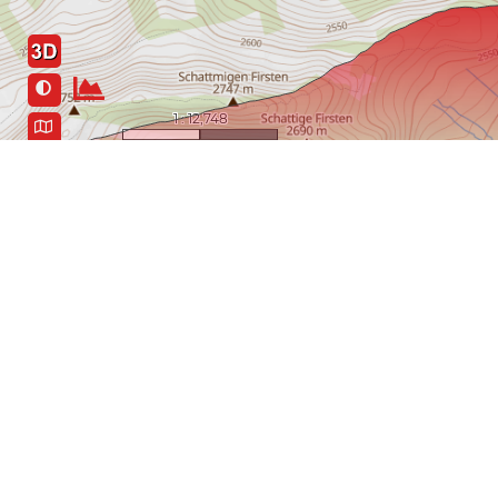
1 : 12,748
0
250 m
500 m
Der Rutsch ins n
Von Realp auf die Albert-Heim-Hütte