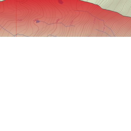
eue Jahr auf der Albert-Heim-Hütte in den Zentralalpen.
Von der Albert-Heim-Hütte zum
Tiefenbach-Hotel