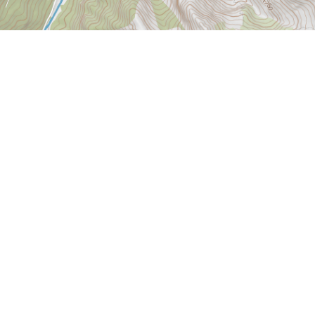
+
–
@ MapTiler
building
Etzlihütte
2052 m
Treschhütte SAC
1475 m
Etzlihütte SAC
2107 m