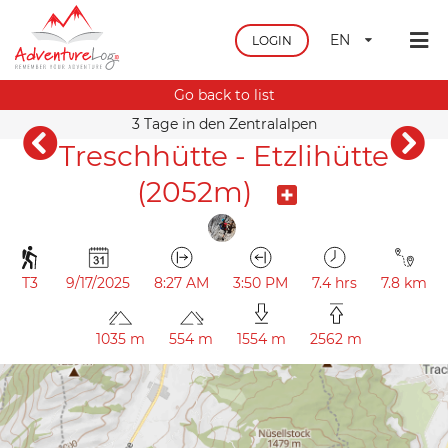
EN
LOGIN
Go back to list
3 Tage in den Zentralalpen
Treschhütte - Etzlihütte
(2052m)
T3
9/17/2025
8:27 AM
3:50 PM
7.4 hrs
7.8 km
1035 m
554 m
1554 m
2562 m