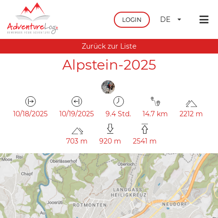
DE
LOGIN
Zurück zur Liste
Alpstein-2025
10/18/2025
10/19/2025
9.4 Std.
14.7 km
2212 m
703 m
920 m
2541 m